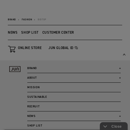
BRAND
FASHION
BIOTOP
NEWS
SHOP LIST
CUSTOMER CENTER
ONLINE STORE
JUN GLOBAL ID
BRAND
ABOUT
MISSION
SUSTAINABLE
RECRUIT
NEWS
SHOP LIST