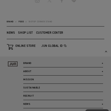
BRAND
FOOD
BIOTOP CORNER STAND
NEWS
SHOP LIST
CUSTOMER CENTER
ONLINE STORE
JUN GLOBAL ID
BRAND
ABOUT
MISSION
SUSTAINABLE
RECRUIT
NEWS