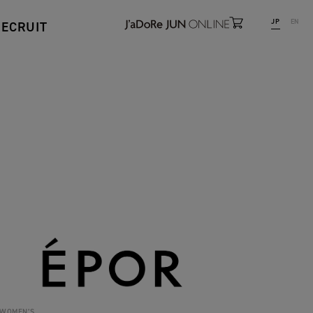
JP
EN
RECRUIT
WOMEN’S