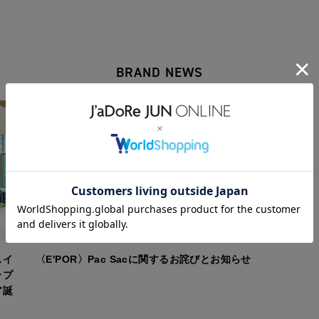
BRAND NEWS
スイ
〈E'POR〉Pac Sacに関するお詫びとお知らせ
ープ
ア誕