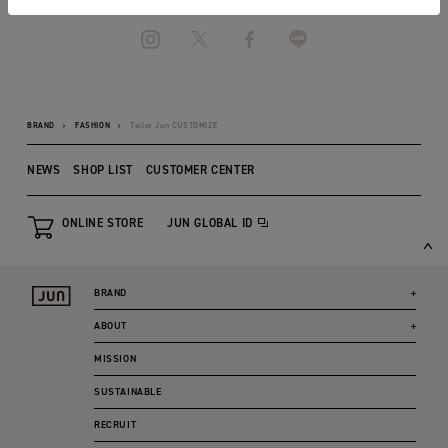
BRAND
FASHION
Tailor Jun CUSTOMIZE
NEWS
SHOP LIST
CUSTOMER CENTER
ONLINE STORE
JUN GLOBAL ID
BRAND
ABOUT
MISSION
SUSTAINABLE
RECRUIT