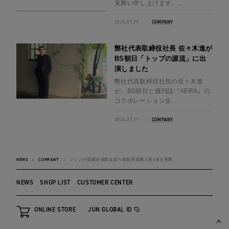
見舞い申し上げます。...
2026.07.29
COMPANY
弊社代表取締役社長 佐々木進が
BS朝日「トップの源流」に出
演しました
弊社代表取締役社長の佐々木進
が、BS朝日と週刊誌『AERA』の
コラボレーション企...
2026.07.27
COMPANY
NEWS
COMPANY
ジュンが岡崎市消防本部へ救助用訓練人形3体を寄附
NEWS
SHOP LIST
CUSTOMER CENTER
ONLINE STORE
JUN GLOBAL ID