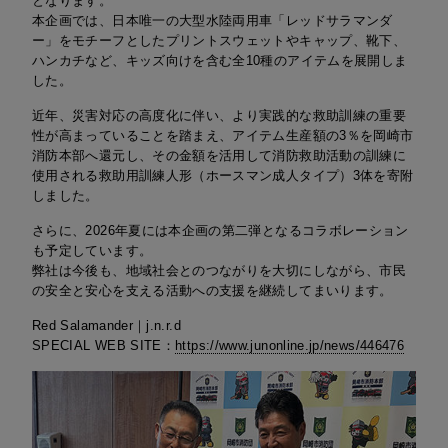
となります。
本企画では、日本唯一の大型水陸両用車「レッドサラマンダ
ー」をモチーフとしたプリントスウェットやキャップ、靴下、
ハンカチなど、キッズ向けを含む全10種のアイテムを展開しま
した。
近年、災害対応の高度化に伴い、より実践的な救助訓練の重要
性が高まっていることを踏まえ、アイテム生産額の3％を岡崎市
消防本部へ還元し、その金額を活用して消防救助活動の訓練に
使用される救助用訓練人形（ホースマン成人タイプ）3体を寄附
しました。
さらに、2026年夏には本企画の第二弾となるコラボレーション
も予定しています。
弊社は今後も、地域社会とのつながりを大切にしながら、市民
の安全と安心を支える活動への支援を継続してまいります。
Red Salamander｜j.n.r.d
SPECIAL WEB SITE：
https://www.junonline.jp/news/446476