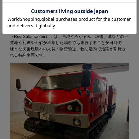
■レッドサラマンダーについて
近年、地震や豪雨といった自然災害における救助活動要請が多
くなり、その活動形態に応じて消防救助車両に求められる役割
も多様化しています。大型水陸両用車「レッドサラマンダー
（Red Salamander）」は、荒地やぬかるみ、坂路、溝などの不
整地や瓦礫や土砂が堆積した場所でも走行することが可能で、
様々な災害現場への人員・物資輸送、救助活動で活躍が期待さ
れる特殊車両です。