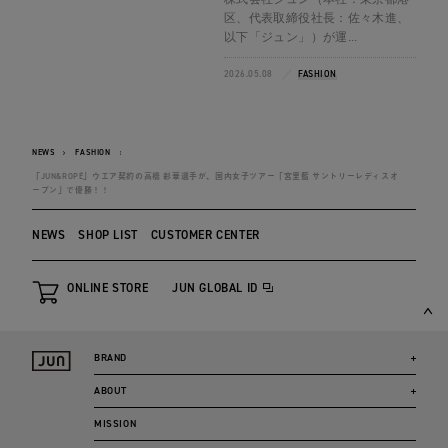
区、代表取締役社長：佐々木進、
以下「ジュン」）が運...
2026.05.08
FASHION
NEWS
FASHION
「JUN&ROPÉ」ウエア契約の高橋 彩華選手が、国内女子ツアー「宮里藍 サントリーレディスオ
ープン」で優勝！！
NEWS
SHOP LIST
CUSTOMER CENTER
ONLINE STORE
JUN GLOBAL ID
BRAND
ABOUT
MISSION