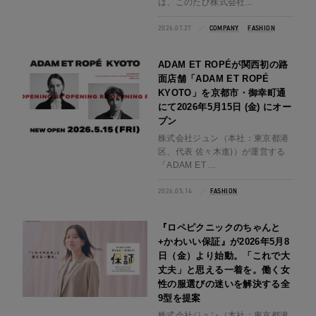
は、このたび株式会社...
2026.07.27
COMPANY
FASHION
ADAM ET ROPÉが関西初の路
面店舗「ADAM ET ROPÉ
KYOTO」を京都市・御幸町通
にて2026年5月15日 (金) にオー
プン
株式会社ジュン（本社：東京都港
区、代表 佐々木進)）が運営する
「ADAM ET ...
2026.05.14
FASHION
『ロペピクニックのちゃんと
+かわいい保証』が2026年5月8
日（金）より始動。「これで大
丈夫」と思える一着を。働く女
性の服選びの迷いを解決する全
9型を提案
株式会社ジュン（本社：東京都港