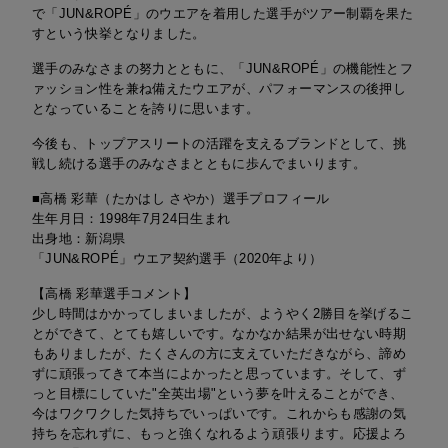
で「JUN&ROPÉ」のウエアを着用した選手がツアー制覇を果た
すという快挙となりました。
選手のみなさまの努力とともに、「JUN&ROPÉ」の機能性とフ
ァッション性を兼ね備えたウエアが、パフォーマンスの後押し
となっていることを誇りに思います。
今後も、トップアスリートの活躍を支えるブランドとして、挑
戦し続ける選手のみなさまとともに歩んでまいります。
■高橋 彩華（たかはし さやか）選手プロフィール
生年月日：1998年7月24日生まれ
出身地：新潟県
「JUN&ROPÉ」ウエア契約選手（2020年より）
【高橋 彩華選手コメント】
少し時間はかかってしまいましたが、ようやく2勝目を挙げるこ
とができて、とても嬉しいです。なかなか結果が出せない時期
もありましたが、たくさんの方に支えていただきながら、諦め
ずに頑張ってきて本当によかったと思っています。そして、ず
っと目標にしていた"全英出場"という夢を叶えることができ、
今はワクワクした気持ちでいっぱいです。これからも感謝の気
持ちを忘れずに、もっと強くなれるよう頑張ります。応援よろ