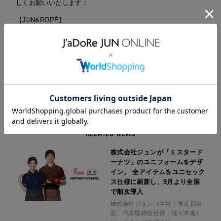
しくお願いいたします！
【JUN&ROPÉ】
ブランドサイト｜
https://www.junandrope.jp/
Instagram｜
https://www.instagram.com/junandrope/
Facebook｜
https://www.facebook.com/junandrope/
YouTube｜
https://www.youtube.com/@JUNROPE/featured
SHOP LIST｜
https://www.junandrope.jp/shoplist/
SHARE ON
RELATED NEWS
株式会社ジュンが「ミスタード
ーナツ」のユニフォームをデザ
イン。 全アイテムをユニセック
ス仕様に刷新し、9月より全国
で順次導入
株式会社ジュン（本社：東京都港
区、代表取締役社長：佐々木進）