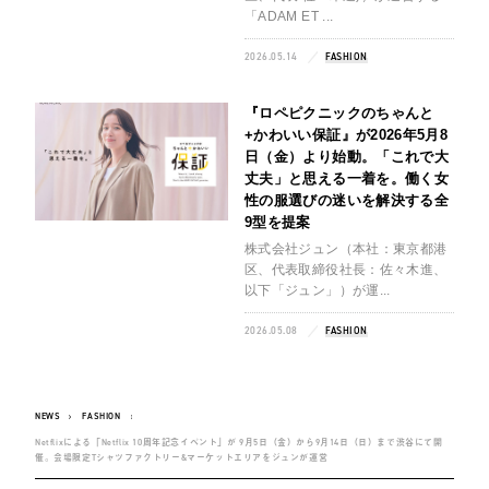
「ADAM ET ...
2026.05.14
FASHION
『ロペピクニックのちゃんと
+かわいい保証』が2026年5月8
日（金）より始動。「これで大
丈夫」と思える一着を。働く女
性の服選びの迷いを解決する全
9型を提案
株式会社ジュン（本社：東京都港
区、代表取締役社長：佐々木進、
以下「ジュン」）が運...
2026.05.08
FASHION
NEWS
FASHION
Netflixによる「Netflix 10周年記念イベント」が 9月5日（金）から9月14日（日）まで渋谷にて開
催。会場限定Tシャツファクトリー&マーケットエリアをジュンが運営