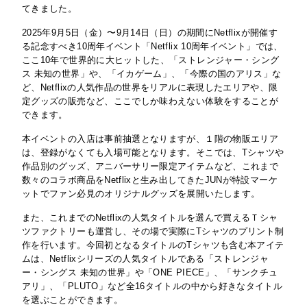
てきました。
2025年9月5日（金）〜9月14日（日）の期間にNetflixが開催す
る記念すべき10周年イベント「Netflix 10周年イベント」では、
ここ10年で世界的に大ヒットした、「ストレンジャー・シング
ス 未知の世界」や、「イカゲーム」、「今際の国のアリス」な
ど、Netflixの人気作品の世界をリアルに表現したエリアや、限
定グッズの販売など、ここでしか味わえない体験をすることが
できます。
本イベントの入店は事前抽選となりますが、１階の物販エリア
は、登録がなくても入場可能となります。そこでは、Tシャツや
作品別のグッズ、アニバーサリー限定アイテムなど、これまで
数々のコラボ商品をNetflixと生み出してきたJUNが特設マーケ
ットでファン必見のオリジナルグッズを展開いたします。
また、これまでのNetflixの人気タイトルを選んで買えるＴシャ
ツファクトリーも運営し、その場で実際にTシャツのプリント制
作を行います。今回初となるタイトルのTシャツも含む本アイテ
ムは、Netflixシリーズの人気タイトルである「ストレンジャ
ー・シングス 未知の世界」や「ONE PIECE」、「サンクチュ
アリ」、「PLUTO」など全16タイトルの中から好きなタイトル
を選ぶことができます。