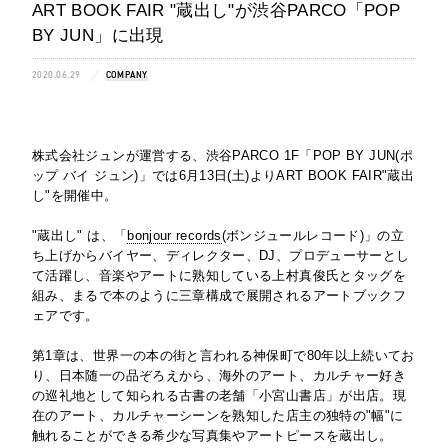
ART BOOK FAIR "蔵出し"が渋谷PARCO「POP
BY JUN」に出現
2020.06.29
COMPANY
株式会社ジュンが運営する、渋谷PARCO 1F「POP BY JUN(ポ
ップ バイ ジュン)」では6月13日(土)よりART BOOK FAIR"蔵出
し"を開催中。
"蔵出し" は、「
bonjour records
(ボンジュールレコード)」の立
ち上げからバイヤー、ディレクター、DJ、プロデューサーとし
て活躍し、音楽やアートに熟知している上村真俊氏とタッグを
組み、まるで本のように三章構成で展開されるアートブックフ
ェアです。
第1章は、世界一の本の街と言われる神保町で80年以上続いてお
り、日本随一の品ぞろえから、海外のアート、カルチャー好き
の巡礼地として知られる古書の老舗「小宮山書店」が出店。現
在のアート、カルチャーシーンを熟知した店主の独特の"幅"に
触れることができる希少な写真集やアートピースを蔵出し。