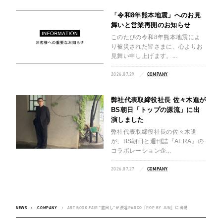
「令和8年熊本地震」へのお見
舞いと営業再開のお知らせ
このたびの令和8年熊本地震によ
り被災された皆さまに、心よりお
見舞い申し上げます。...
2026.07.29
COMPANY
弊社代表取締役社長 佐々木進が
BS朝日「トップの源流」に出
演しました
弊社代表取締役社長の佐々木進
が、BS朝日と週刊誌『AERA』の
コラボレーション企...
2026.07.27
COMPANY
NEWS
COMPANY
ART BOOK FAIR "蔵出し"が渋谷PARCO「POP BY JUN」に出現