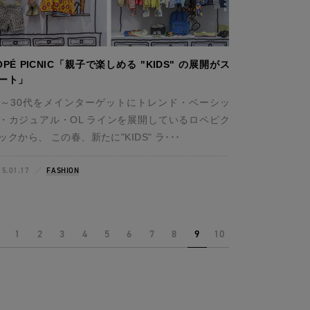
OPÉ PICNIC「親子で楽しめる "KIDS" の展開がス
ート」
0～30代をメインターゲットにトレンド・ベーシッ
・カジュアル・OL ラインを展開しているロペピク
ックから、 この春、新たに"KIDS" ラ･･･
15.01.17
FASHION
1
2
3
4
5
6
7
8
9
10