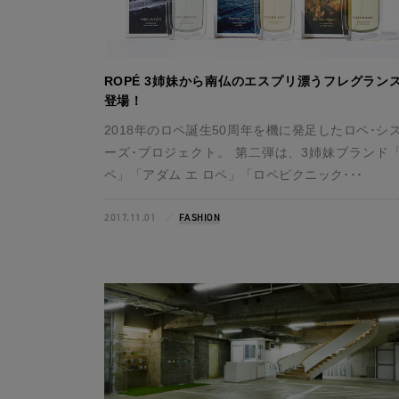
ROPÉ 3姉妹から南仏のエスプリ漂うフレグラン
登場！
2018年のロペ誕生50周年を機に発足したロペ･シ
ーズ･プロジェクト。 第二弾は、3姉妹ブランド
ペ」「アダム エ ロペ」「ロペピクニック･･･
2017.11.01
FASHION