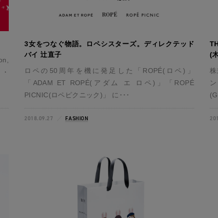
3女をつなぐ物語。ロペシスターズ。ディレクテッド
T
バイ 辻直子
(
n,
ロペの50周年を機に発足した「ROPÉ(ロペ)」
株
ト・
「ADAM ET ROPÉ(アダム エ ロペ)」「ROPÉ
ン
PICNIC(ロペピクニック)」 に･･･
(G
2018.09.27
FASHION
20