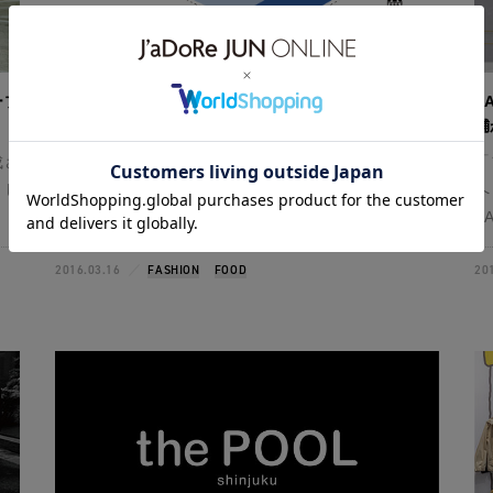
ープ
「ロペ」の名を冠したブランドが、アトレ恵比寿西館
S
3 階に一挙集結
舗
成さ
「ロペ」「アダム エ ロペ」「アダム エ ロペ ル マガ
「
とし
ザン」と、ビストロ・カフェ「サン トロペ」、『ロ
へ
ペ』 の名を冠したジュングループのブラン･･･
S
2016.03.16
FASHION
FOOD
20