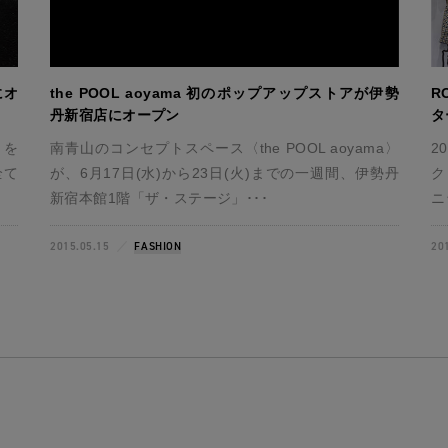
にオ
the POOL aoyama 初のポップアップストアが伊勢
R
丹新宿店にオープン
タ
日を
南青山のコンセプトスペース〈the POOL aoyama〉
2
全て
が、6月17日(水)から23日(火)までの一週間、伊勢丹
ク
新宿本館1階「ザ・ステージ」･･･
ニ
2015.05.15
FASHION
20