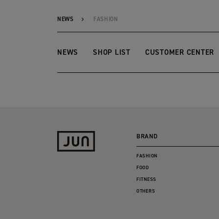
NEWS
FASHION
NEWS
SHOP LIST
CUSTOMER CENTER
BRAND
FASHION
FOOD
FITNESS
OTHERS