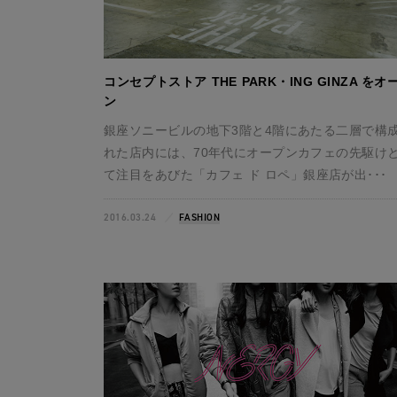
コンセプトストア THE PARK・ING GINZA をオ
ン
銀座ソニービルの地下3階と4階にあたる二層で構
れた店内には、70年代にオープンカフェの先駆け
て注目をあびた「カフェ ド ロペ」銀座店が出･･･
2016.03.24
FASHION