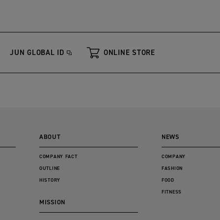
JUN GLOBAL ID
ONLINE STORE
ABOUT
NEWS
COMPANY FACT
COMPANY
OUTLINE
FASHION
HISTORY
FOOD
FITNESS
MISSION