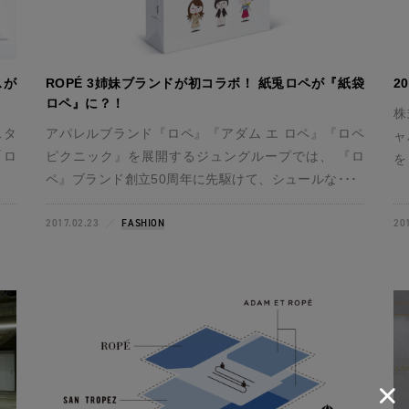
スが
ROPÉ 3姉妹ブランドが初コラボ！ 紙兎ロペが『紙袋
2
ロペ』に？！
株
スタ
アパレルブランド『ロペ』『アダム エ ロペ』『ロペ
ャ
「ロ
ピクニック』を展開するジュングループでは、 『ロ
を
ペ』ブランド創立50周年に先駆けて、シュールな･･･
2017.02.23
FASHION
20