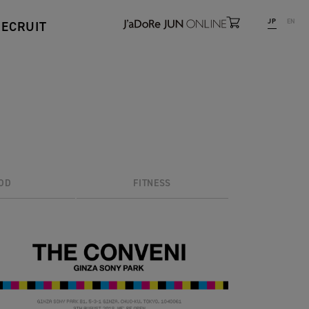
JP
EN
RECRUIT
OD
FITNESS