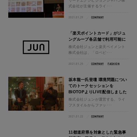
リードエグジビションジャパン株
式会社が主催するライ･･･
2021.01.29
COMPANY
「楽天ポイントカード」がジュ
ングループ各店舗で利用可能に
株式会社ジュンと楽天ペイメント
株式会社は、「ロペピ･･･
2021.01.25
COMPANY
FASHION
坂本龍一氏登壇 環境問題につい
てのトークセッションを
BIOTOPよりLIVE配信しました
株式会社ジュンが運営する、ライ
フスタイルからファッ･･･
2021.01.22
COMPANY
11都道府県を対象とした緊急事