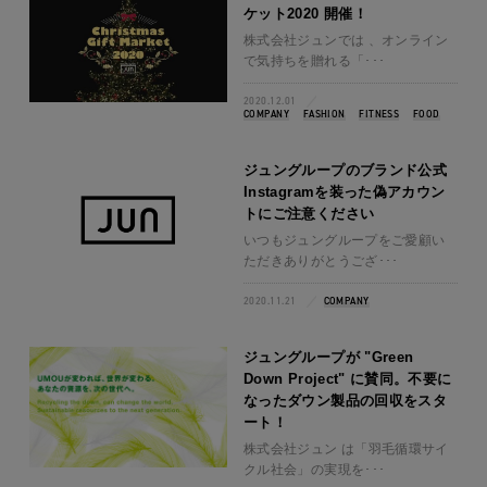
ケット2020 開催！
株式会社ジュンでは 、オンライン
で気持ちを贈れる「･･･
2020.12.01
COMPANY
FASHION
FITNESS
FOOD
ジュングループのブランド公式
Instagramを装った偽アカウン
トにご注意ください
いつもジュングループをご愛顧い
ただきありがとうござ･･･
2020.11.21
COMPANY
ジュングループが "Green
Down Project" に賛同。不要に
なったダウン製品の回収をスタ
ート！
株式会社ジュン は「羽毛循環サイ
クル社会」の実現を･･･