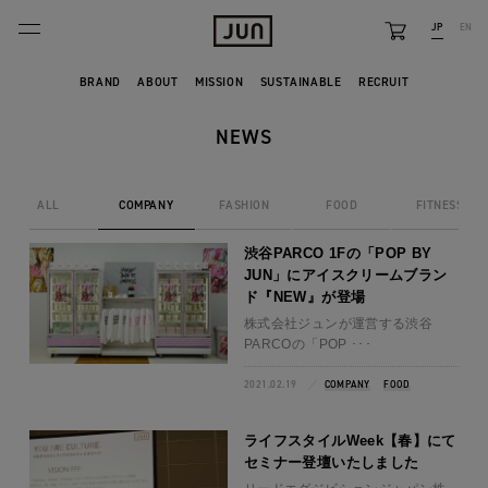
JP
EN
BRANDS
BRAND
ABOUT
MISSION
SUSTAINABLE
RECRUIT
ABOUT
NEWS
ALL
COMPANY
FASHION
FOOD
FITNESS
渋谷PARCO 1Fの「POP BY
FEATURE
JUN」にアイスクリームブラン
ド『NEW』が登場
NEWS
株式会社ジュンが運営する渋谷
PARCOの「POP ･･･
2021.02.19
COMPANY
FOOD
ライフスタイルWeek【春】にて
セミナー登壇いたしました