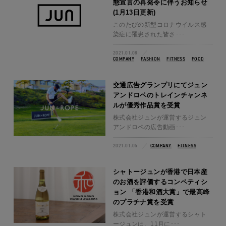
態宣言の再発令に伴うお知らせ
(1月13日更新)
このたびの新型コロナウイルス感
染症に罹患された皆さ･･･
2021.01.08
COMPANY
FASHION
FITNESS
FOOD
交通広告グランプリにてジュン
アンドロペのトレインチャンネ
ルが優秀作品賞を受賞
株式会社ジュンが運営するジュン
アンドロペの広告動画･･･
2021.01.05
COMPANY
FITNESS
シャトージュンが香港で日本産
のお酒を評価するコンペティシ
ョン 「香港和酒大賞」で最高峰
のプラチナ賞を受賞
株式会社ジュンが運営するシャト
ージュンは、11月に･･･