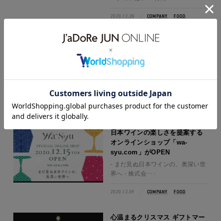
2020.12.28
COMPANY
FOOD
"JUN 2021 春晴れ" グループ初
のオンラインツアー形式での展
示会を同時開催
株式会社ジュンは、 12月9日(水)か
ら11日(金･･･
2020.12.21
COMPANY
FASHION
FITNESS
FOOD
日本ワインの楽しさを提案する
オンラインショップ「wa-
syu.com」がOPEN
- まだ見ぬ日本ワインの、奥深い世
界へ - 株式会･･･
2020.12.09
COMPANY
FOOD
心温まるクリスマス ギフトマー