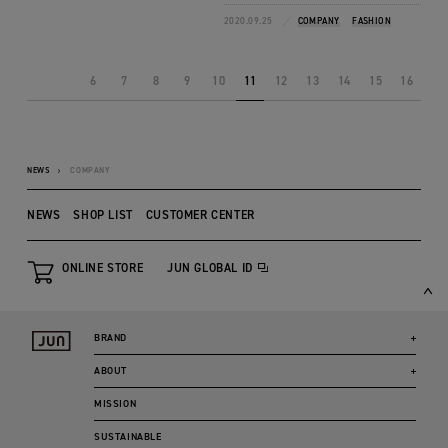
2020.09.25
COMPANY
FASHION
6
7
8
9
10
11
12
13
14
15
16
NEWS
COMPANY
NEWS
SHOP LIST
CUSTOMER CENTER
ONLINE STORE
JUN GLOBAL ID
BRAND
ABOUT
MISSION
SUSTAINABLE